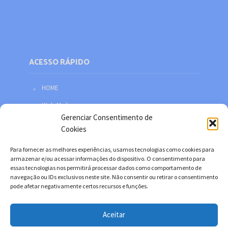
ACESSO RÁPIDO
HOME
Web Mail
Gerenciar Consentimento de
Política de privacidade
Cookies
Redes sociais
Para fornecer as melhores experiências, usamos tecnologias como cookies para
Facebook
armazenar e/ou acessar informações do dispositivo. O consentimento para
essas tecnologias nos permitirá processar dados como comportamento de
Twitter
navegação ou IDs exclusivos neste site. Não consentir ou retirar o consentimento
pode afetar negativamente certos recursos e funções.
YouTube
Instagram
Aceitar