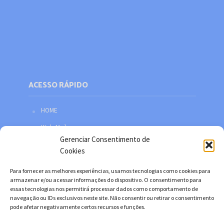
ACESSO RÁPIDO
HOME
Web Mail
Gerenciar Consentimento de
Política de privacidade
Cookies
Redes sociais
Para fornecer as melhores experiências, usamos tecnologias como cookies para
Facebook
armazenar e/ou acessar informações do dispositivo. O consentimento para
essas tecnologias nos permitirá processar dados como comportamento de
Twitter
navegação ou IDs exclusivos neste site. Não consentir ou retirar o consentimento
pode afetar negativamente certos recursos e funções.
YouTube