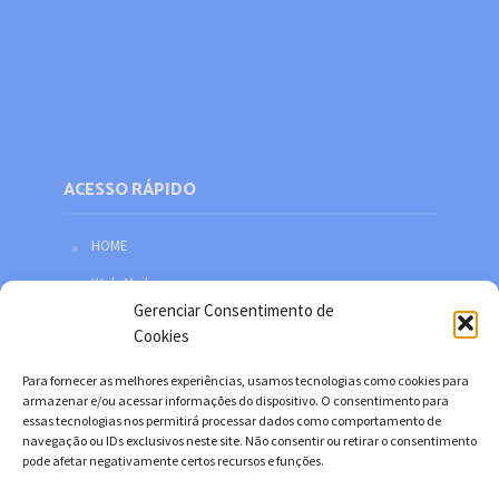
ACESSO RÁPIDO
HOME
Web Mail
Gerenciar Consentimento de
Política de privacidade
Cookies
Redes sociais
Para fornecer as melhores experiências, usamos tecnologias como cookies para
Facebook
armazenar e/ou acessar informações do dispositivo. O consentimento para
essas tecnologias nos permitirá processar dados como comportamento de
Twitter
navegação ou IDs exclusivos neste site. Não consentir ou retirar o consentimento
pode afetar negativamente certos recursos e funções.
YouTube