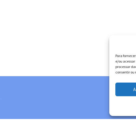
Para fornece
e/ou acessar 
processar da
consentir ou 
A