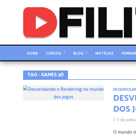
HOME
CURSOS
BLOG
NOTÍCIAS
FERRAM
TAG - GAMES 3D
DESENVOLVI
DESV
DOS 
5 de junho
O mundo vi