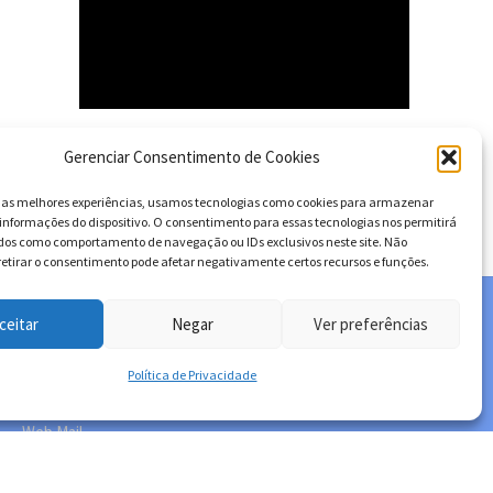
Gerenciar Consentimento de Cookies
TEORIA E PRÁTICA
r as melhores experiências, usamos tecnologias como cookies para armazenar
informações do dispositivo. O consentimento para essas tecnologias nos permitirá
dos como comportamento de navegação ou IDs exclusivos neste site. Não
retirar o consentimento pode afetar negativamente certos recursos e funções.
ceitar
Negar
Ver preferências
ACESSO RÁPIDO
Política de Privacidade
HOME
Web Mail
Política de privacidade