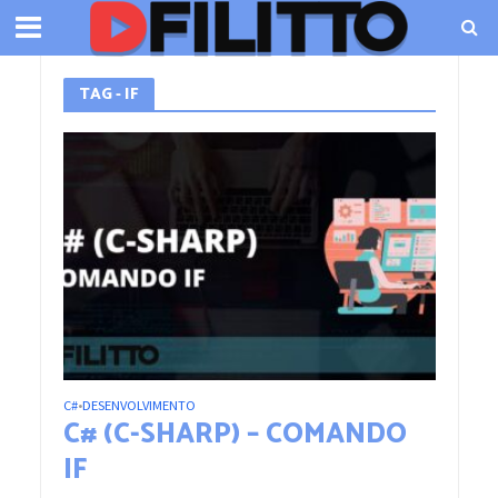
TAG - IF
C#
DESENVOLVIMENTO
•
C# (C-SHARP) – COMANDO
IF