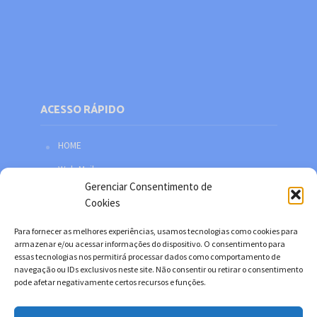
ACESSO RÁPIDO
HOME
Web Mail
Gerenciar Consentimento de
Política de privacidade
Cookies
Redes sociais
Para fornecer as melhores experiências, usamos tecnologias como cookies para
Facebook
armazenar e/ou acessar informações do dispositivo. O consentimento para
essas tecnologias nos permitirá processar dados como comportamento de
Twitter
navegação ou IDs exclusivos neste site. Não consentir ou retirar o consentimento
pode afetar negativamente certos recursos e funções.
YouTube
Instagram