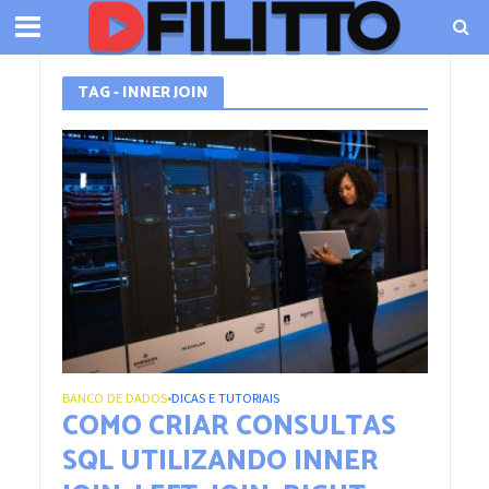
TAG - INNER JOIN
BANCO DE DADOS
DICAS E TUTORIAIS
•
COMO CRIAR CONSULTAS
SQL UTILIZANDO INNER