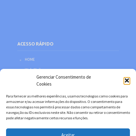
ACESSO RÁPIDO
HOME
Web Mail
Gerenciar Consentimento de
Política de privacidade
Cookies
Redes sociais
Para fornecer as melhores experiências, usamos tecnologias como cookies para
Facebook
armazenar e/ou acessar informações do dispositivo. O consentimento para
essas tecnologias nos permitirá processar dados como comportamento de
Twitter
navegação ou IDs exclusivos neste site. Não consentir ou retirar o consentimento
pode afetar negativamente certos recursos e funções.
YouTube
Instagram
Aceitar