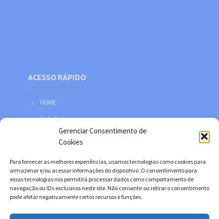
ACESSO RÁPIDO
HOME
Web Mail
Gerenciar Consentimento de
Política de privacidade
Cookies
Redes sociais
Para fornecer as melhores experiências, usamos tecnologias como cookies para
Facebook
armazenar e/ou acessar informações do dispositivo. O consentimento para
essas tecnologias nos permitirá processar dados como comportamento de
Twitter
navegação ou IDs exclusivos neste site. Não consentir ou retirar o consentimento
pode afetar negativamente certos recursos e funções.
YouTube
Instagram