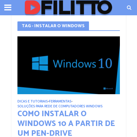
TAG - INSTALAR O WINDOWS
DICAS E TUTORIAIS
FERRAMENTAS
•
•
SOLUÇÕES PARA REDE DE COMPUTADORES WINDOWS
COMO INSTALAR O
WINDOWS 10 A PARTIR DE
UM PEN-DRIVE