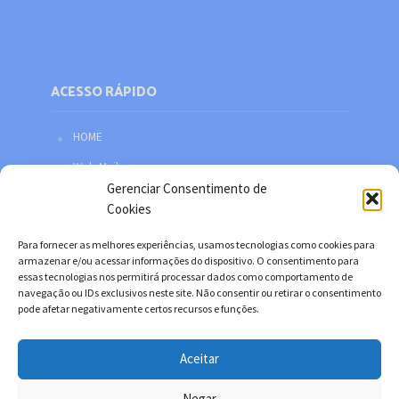
ACESSO RÁPIDO
HOME
Web Mail
Gerenciar Consentimento de
Política de privacidade
Cookies
Redes sociais
Para fornecer as melhores experiências, usamos tecnologias como cookies para
Facebook
armazenar e/ou acessar informações do dispositivo. O consentimento para
essas tecnologias nos permitirá processar dados como comportamento de
Twitter
navegação ou IDs exclusivos neste site. Não consentir ou retirar o consentimento
pode afetar negativamente certos recursos e funções.
YouTube
Instagram
Aceitar
Negar