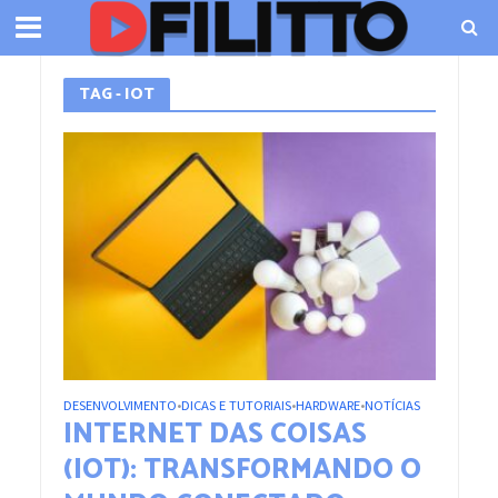
TAG - IOT
DESENVOLVIMENTO
DICAS E TUTORIAIS
HARDWARE
NOTÍCIAS
•
•
•
INTERNET DAS COISAS
(IOT): TRANSFORMANDO O