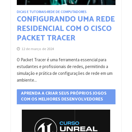
DICAS E TUTORIAIS
REDE DE COMPUTADORES
•
CONFIGURANDO UMA REDE
RESIDENCIAL COM O CISCO
PACKET TRACER
12 de março de 2024
O Packet Tracer é uma ferramenta essencial para
estudantes e profissionais de redes, permitindo a
simulação e prática de configurações de rede em um
ambiente...
APRENDA A CRIAR SEUS PRÓPRIOS JOGOS
COM OS MELHORES DESENVOLVEDORES