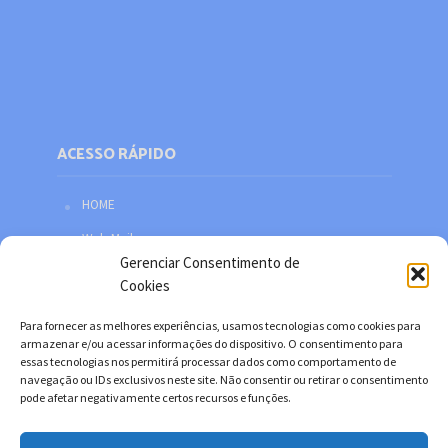
ACESSO RÁPIDO
HOME
Web Mail
Gerenciar Consentimento de
Política de privacidade
Cookies
Redes sociais
Para fornecer as melhores experiências, usamos tecnologias como cookies para
Facebook
armazenar e/ou acessar informações do dispositivo. O consentimento para
essas tecnologias nos permitirá processar dados como comportamento de
Twitter
navegação ou IDs exclusivos neste site. Não consentir ou retirar o consentimento
pode afetar negativamente certos recursos e funções.
YouTube
Instagram