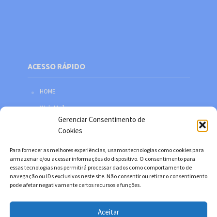
ACESSO RÁPIDO
HOME
Web Mail
Gerenciar Consentimento de
Política de privacidade
Cookies
Redes sociais
Para fornecer as melhores experiências, usamos tecnologias como cookies para
Facebook
armazenar e/ou acessar informações do dispositivo. O consentimento para
essas tecnologias nos permitirá processar dados como comportamento de
Twitter
navegação ou IDs exclusivos neste site. Não consentir ou retirar o consentimento
pode afetar negativamente certos recursos e funções.
YouTube
Instagram
Aceitar