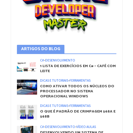
ARTIGOS DO BLOG
C#
•
DESENVOLVIMENTO
1 LISTA DE EXERCÍCIOS EM C# – CAFÉ COM
LEITE
DICAS E TUTORIAIS
•
FERRAMENTAS
COMO ATIVAR TODOS OS NÚCLEOS DO
PROCESSADOR NO SISTEMA
OPERACIONAL WINDOWS
DICAS E TUTORIAIS
•
FERRAMENTAS
O QUE É PADRÃO DE CRIMPAGEM 568A E
568B
C#
•
DESENVOLVIMENTO
•
VÍDEO AULAS
DESENVOLVENDO UM SISTEMA DE