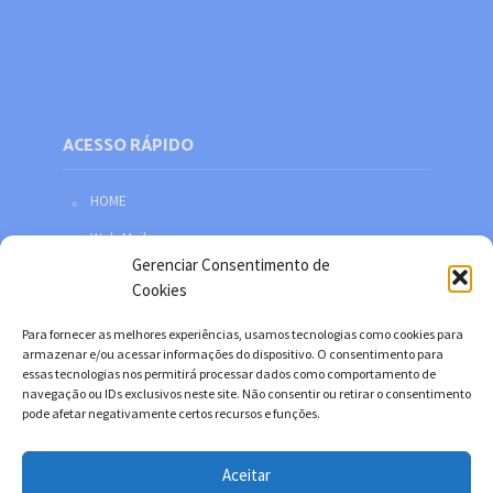
ACESSO RÁPIDO
HOME
Web Mail
Gerenciar Consentimento de
Política de privacidade
Cookies
Redes sociais
Para fornecer as melhores experiências, usamos tecnologias como cookies para
Facebook
armazenar e/ou acessar informações do dispositivo. O consentimento para
essas tecnologias nos permitirá processar dados como comportamento de
Twitter
navegação ou IDs exclusivos neste site. Não consentir ou retirar o consentimento
pode afetar negativamente certos recursos e funções.
YouTube
Instagram
Aceitar