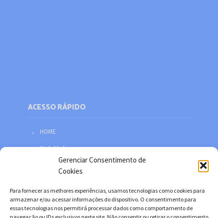
ACESSO RÁPIDO
HOME
Web Mail
Gerenciar Consentimento de
Política de privacidade
Cookies
Redes sociais
Para fornecer as melhores experiências, usamos tecnologias como cookies para
Facebook
armazenar e/ou acessar informações do dispositivo. O consentimento para
essas tecnologias nos permitirá processar dados como comportamento de
Twitter
navegação ou IDs exclusivos neste site. Não consentir ou retirar o consentimento