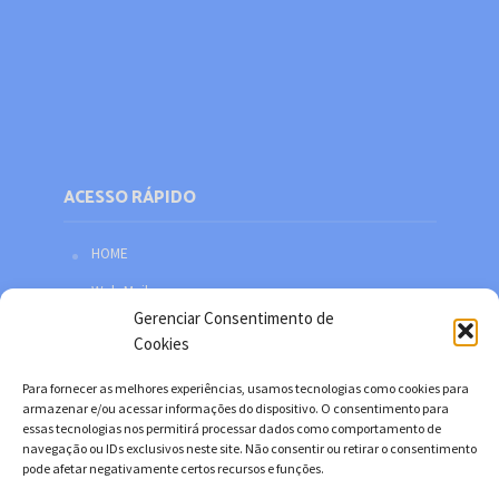
ACESSO RÁPIDO
HOME
Web Mail
Gerenciar Consentimento de
Política de privacidade
Cookies
Redes sociais
Para fornecer as melhores experiências, usamos tecnologias como cookies para
Facebook
armazenar e/ou acessar informações do dispositivo. O consentimento para
essas tecnologias nos permitirá processar dados como comportamento de
Twitter
navegação ou IDs exclusivos neste site. Não consentir ou retirar o consentimento
pode afetar negativamente certos recursos e funções.
YouTube