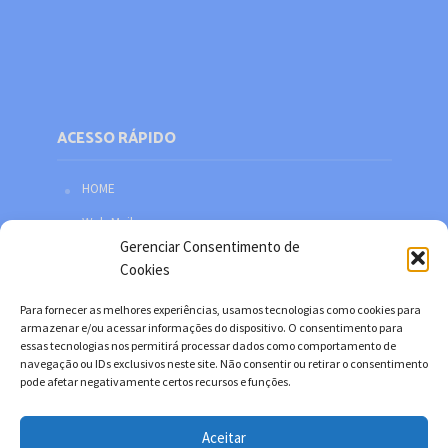
ACESSO RÁPIDO
HOME
Web Mail
Gerenciar Consentimento de
Política de privacidade
Cookies
Redes sociais
Para fornecer as melhores experiências, usamos tecnologias como cookies para
Facebook
armazenar e/ou acessar informações do dispositivo. O consentimento para
essas tecnologias nos permitirá processar dados como comportamento de
Twitter
navegação ou IDs exclusivos neste site. Não consentir ou retirar o consentimento
pode afetar negativamente certos recursos e funções.
YouTube
Instagram
Aceitar