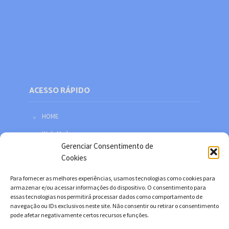
ACESSO RÁPIDO
HOME
Web Mail
Gerenciar Consentimento de
Política de privacidade
Cookies
Redes sociais
Para fornecer as melhores experiências, usamos tecnologias como cookies para
Facebook
armazenar e/ou acessar informações do dispositivo. O consentimento para
essas tecnologias nos permitirá processar dados como comportamento de
Twitter
navegação ou IDs exclusivos neste site. Não consentir ou retirar o consentimento
pode afetar negativamente certos recursos e funções.
YouTube