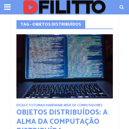
TAG - OBJETOS DISTRIBUÍDOS
DICAS E TUTORIAIS
HARDWARE
REDE DE COMPUTADORES
•
•
OBJETOS DISTRIBUÍDOS: A
ALMA DA COMPUTAÇÃO