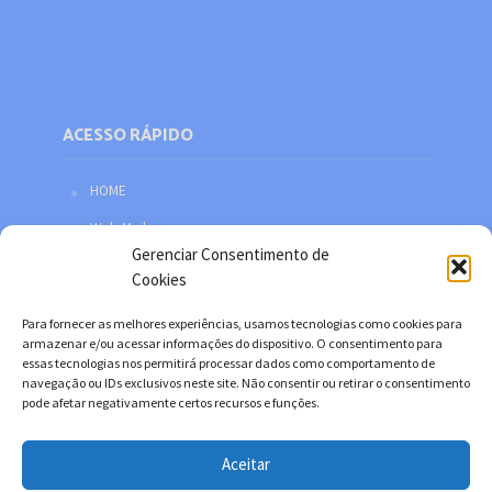
ACESSO RÁPIDO
HOME
Web Mail
Gerenciar Consentimento de
Política de privacidade
Cookies
Redes sociais
Para fornecer as melhores experiências, usamos tecnologias como cookies para
Facebook
armazenar e/ou acessar informações do dispositivo. O consentimento para
essas tecnologias nos permitirá processar dados como comportamento de
Twitter
navegação ou IDs exclusivos neste site. Não consentir ou retirar o consentimento
pode afetar negativamente certos recursos e funções.
YouTube
Instagram
Aceitar