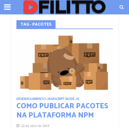
TAG - PACOTES
DESENVOLVIMENTO
JAVASCRIPT
NODE.JS
•
•
COMO PUBLICAR PACOTES
NA PLATAFORMA NPM
22 de abril de 2019