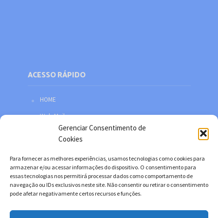
ACESSO RÁPIDO
HOME
Web Mail
Gerenciar Consentimento de
Política de privacidade
Cookies
Redes sociais
Para fornecer as melhores experiências, usamos tecnologias como cookies para
Facebook
armazenar e/ou acessar informações do dispositivo. O consentimento para
essas tecnologias nos permitirá processar dados como comportamento de
Twitter
navegação ou IDs exclusivos neste site. Não consentir ou retirar o consentimento
pode afetar negativamente certos recursos e funções.
YouTube
Instagram