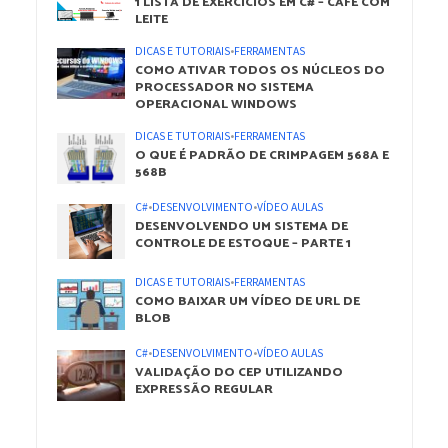
1 LISTA DE EXERCÍCIOS EM C# – CAFÉ COM
LEITE
DICAS E TUTORIAIS
•
FERRAMENTAS
COMO ATIVAR TODOS OS NÚCLEOS DO
PROCESSADOR NO SISTEMA
OPERACIONAL WINDOWS
DICAS E TUTORIAIS
•
FERRAMENTAS
O QUE É PADRÃO DE CRIMPAGEM 568A E
568B
C#
•
DESENVOLVIMENTO
•
VÍDEO AULAS
DESENVOLVENDO UM SISTEMA DE
CONTROLE DE ESTOQUE – PARTE 1
DICAS E TUTORIAIS
•
FERRAMENTAS
COMO BAIXAR UM VÍDEO DE URL DE
BLOB
C#
•
DESENVOLVIMENTO
•
VÍDEO AULAS
VALIDAÇÃO DO CEP UTILIZANDO
EXPRESSÃO REGULAR