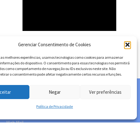
Gerenciar Consentimento de Cookies
TEORIA E PRÁTICA
r as melhores experiências, usamos tecnologias como cookies para armazenar
informações do dispositivo. O consentimento para essas tecnologias nos permitirá
dos como comportamento de navegação ou IDs exclusivos neste site. Não
retirar o consentimento pode afetar negativamente certos recursos e funções.
ceitar
Negar
Ver preferências
ACESSO RÁPIDO
Política de Privacidade
HOME
Web Mail
Política de privacidade