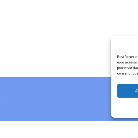
Para fornece
e/ou acessar 
processar da
consentir ou 
A