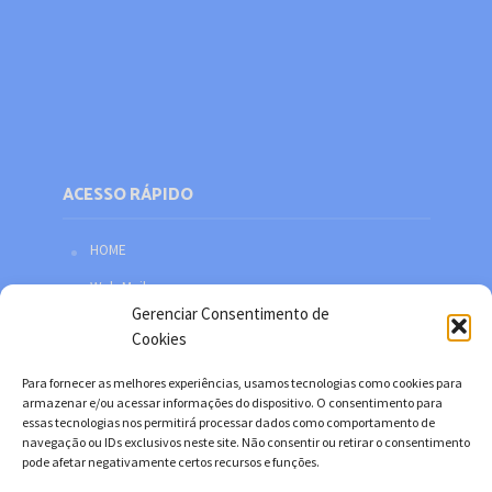
ACESSO RÁPIDO
HOME
Web Mail
Gerenciar Consentimento de
Política de privacidade
Cookies
Redes sociais
Para fornecer as melhores experiências, usamos tecnologias como cookies para
Facebook
armazenar e/ou acessar informações do dispositivo. O consentimento para
essas tecnologias nos permitirá processar dados como comportamento de
Twitter
navegação ou IDs exclusivos neste site. Não consentir ou retirar o consentimento
pode afetar negativamente certos recursos e funções.
YouTube