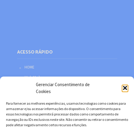
ACESSO RÁPIDO
HOME
Web Mail
Gerenciar Consentimento de
Política de privacidade
Cookies
Redes sociais
Para fornecer as melhores experiências, usamos tecnologias como cookies para
Facebook
armazenar e/ou acessar informações do dispositivo. O consentimento para
essas tecnologias nos permitirá processar dados como comportamento de
Twitter
navegação ou IDs exclusivos neste site. Não consentir ou retirar o consentimento
pode afetar negativamente certos recursos e funções.
YouTube