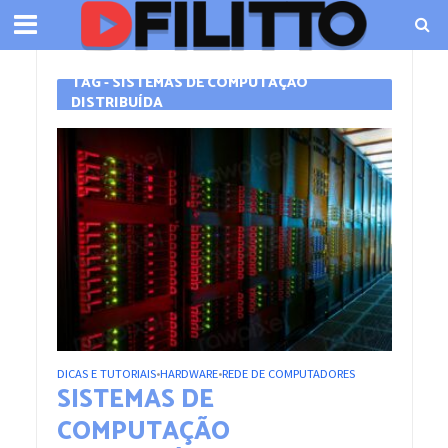
TAG - SISTEMAS DE COMPUTAÇÃO
DISTRIBUÍDA
DICAS E TUTORIAIS
HARDWARE
REDE DE COMPUTADORES
•
•
SISTEMAS DE
COMPUTAÇÃO