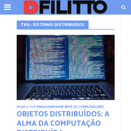
TAG - SISTEMAS DISTRIBUIDOS
DICAS E TUTORIAIS
HARDWARE
REDE DE COMPUTADORES
•
•
OBJETOS DISTRIBUÍDOS: A
ALMA DA COMPUTAÇÃO