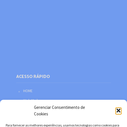
ACESSO RÁPIDO
HOME
Web Mail
Gerenciar Consentimento de
Política de privacidade
Cookies
Redes sociais
Para fornecer as melhores experiências, usamos tecnologias como cookies para