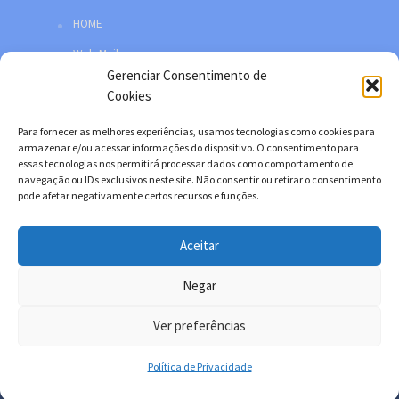
HOME
Web Mail
Gerenciar Consentimento de
Política de privacidade
Cookies
Redes sociais
Para fornecer as melhores experiências, usamos tecnologias como cookies para
Facebook
armazenar e/ou acessar informações do dispositivo. O consentimento para
essas tecnologias nos permitirá processar dados como comportamento de
Twitter
navegação ou IDs exclusivos neste site. Não consentir ou retirar o consentimento
pode afetar negativamente certos recursos e funções.
YouTube
Instagram
Aceitar
Negar
Copyright © 2026. Desenvolvido por Danilo Filitto.
Ver preferências
Política de Privacidade