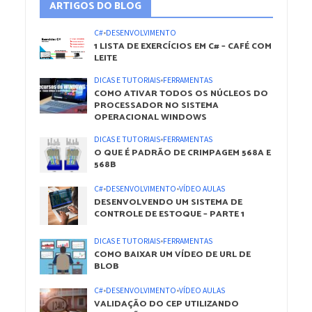
ARTIGOS DO BLOG
C#
•
DESENVOLVIMENTO
1 LISTA DE EXERCÍCIOS EM C# – CAFÉ COM
LEITE
DICAS E TUTORIAIS
•
FERRAMENTAS
COMO ATIVAR TODOS OS NÚCLEOS DO
PROCESSADOR NO SISTEMA
OPERACIONAL WINDOWS
DICAS E TUTORIAIS
•
FERRAMENTAS
O QUE É PADRÃO DE CRIMPAGEM 568A E
568B
C#
•
DESENVOLVIMENTO
•
VÍDEO AULAS
DESENVOLVENDO UM SISTEMA DE
CONTROLE DE ESTOQUE – PARTE 1
DICAS E TUTORIAIS
•
FERRAMENTAS
COMO BAIXAR UM VÍDEO DE URL DE
BLOB
C#
•
DESENVOLVIMENTO
•
VÍDEO AULAS
VALIDAÇÃO DO CEP UTILIZANDO