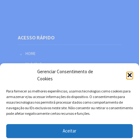
ACESSO RÁPIDO
HOME
Web Mail
Gerenciar Consentimento de
Política de privacidade
Cookies
Redes sociais
Para fornecer as melhores experiências, usamos tecnologias como cookies para
Facebook
armazenar e/ou acessar informações do dispositivo. O consentimento para
essas tecnologias nos permitirá processar dados como comportamento de
Twitter
navegação ou IDs exclusivos neste site. Não consentir ou retirar o consentimento
pode afetar negativamente certos recursos e funções.
YouTube
Instagram
Aceitar