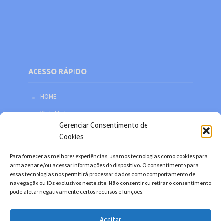
ACESSO RÁPIDO
HOME
Web Mail
Gerenciar Consentimento de
Política de privacidade
Cookies
Redes sociais
Para fornecer as melhores experiências, usamos tecnologias como cookies para
Facebook
armazenar e/ou acessar informações do dispositivo. O consentimento para
essas tecnologias nos permitirá processar dados como comportamento de
Twitter
navegação ou IDs exclusivos neste site. Não consentir ou retirar o consentimento
pode afetar negativamente certos recursos e funções.
YouTube
Instagram
Aceitar