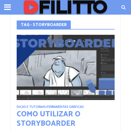
TAG - STORYBOARDER
DICAS E TUTORIAIS
FERRAMENTAS GRÁFICAS
•
COMO UTILIZAR O
STORYBOARDER