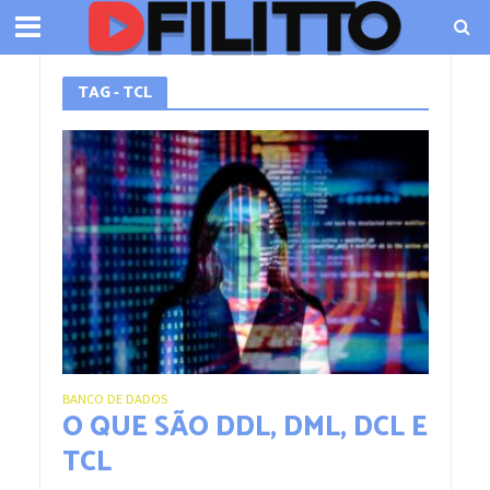
TAG - TCL
BANCO DE DADOS
O QUE SÃO DDL, DML, DCL E
TCL