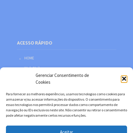
ACESSO RÁPIDO
HOME
Web Mail
Gerenciar Consentimento de
Política de privacidade
Cookies
Redes sociais
Para fornecer as melhores experiências, usamos tecnologias como cookies para
Facebook
armazenar e/ou acessar informações do dispositivo. O consentimento para
essas tecnologias nos permitirá processar dados como comportamento de
Twitter
navegação ou IDs exclusivos neste site. Não consentir ou retirar o consentimento
pode afetar negativamente certos recursos e funções.
YouTube
Instagram
Aceitar