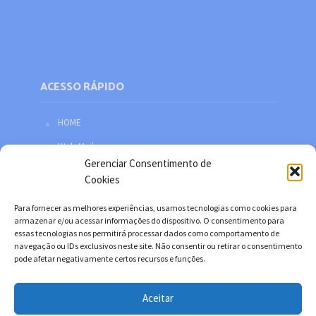
ACESSO RÁPIDO
HOME
Web Mail
Gerenciar Consentimento de
Política de privacidade
Cookies
Redes sociais
Para fornecer as melhores experiências, usamos tecnologias como cookies para
Facebook
armazenar e/ou acessar informações do dispositivo. O consentimento para
essas tecnologias nos permitirá processar dados como comportamento de
Twitter
navegação ou IDs exclusivos neste site. Não consentir ou retirar o consentimento
pode afetar negativamente certos recursos e funções.
YouTube
Instagram
Aceitar