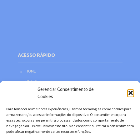
ACESSO RÁPIDO
HOME
Web Mail
Gerenciar Consentimento de
Política de privacidade
Cookies
Redes sociais
Para fornecer as melhores experiências, usamos tecnologias como cookies para
Facebook
armazenar e/ou acessar informações do dispositivo. O consentimento para
essas tecnologias nos permitirá processar dados como comportamento de
Twitter
navegação ou IDs exclusivos neste site. Não consentir ou retirar o consentimento
pode afetar negativamente certos recursos e funções.
YouTube