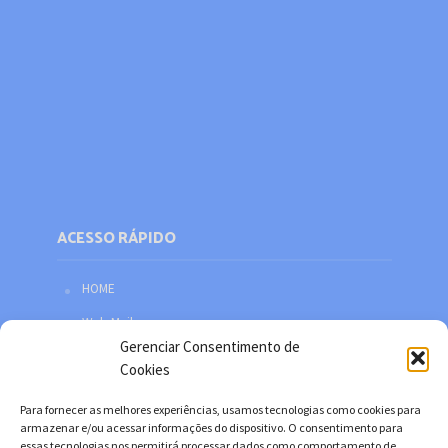
ACESSO RÁPIDO
HOME
Web Mail
Gerenciar Consentimento de
Política de privacidade
Cookies
Redes sociais
Para fornecer as melhores experiências, usamos tecnologias como cookies para
Facebook
armazenar e/ou acessar informações do dispositivo. O consentimento para
essas tecnologias nos permitirá processar dados como comportamento de