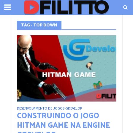
TAG - TOP DOWN
DESENVOLVIMENTO DE JOGOS
GDEVELOP
•
CONSTRUINDO O JOGO
HITMAN GAME NA ENGINE