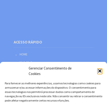
ACESSO RÁPIDO
HOME
Web Mail
Gerenciar Consentimento de
Política de privacidade
Cookies
Redes sociais
Para fornecer as melhores experiências, usamos tecnologias como cookies para
Facebook
armazenar e/ou acessar informações do dispositivo. O consentimento para
essas tecnologias nos permitirá processar dados como comportamento de
Twitter
navegação ou IDs exclusivos neste site. Não consentir ou retirar o consentimento
pode afetar negativamente certos recursos e funções.
YouTube