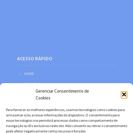
ACESSO RÁPIDO
HOME
Web Mail
Gerenciar Consentimento de
Política de privacidade
Cookies
Redes sociais
Para fornecer as melhores experiências, usamos tecnologias como cookies para
Facebook
armazenar e/ou acessar informações do dispositivo. O consentimento para
essas tecnologias nos permitirá processar dados como comportamento de
Twitter
navegação ou IDs exclusivos neste site. Não consentir ou retirar o consentimento
pode afetar negativamente certos recursos e funções.
YouTube