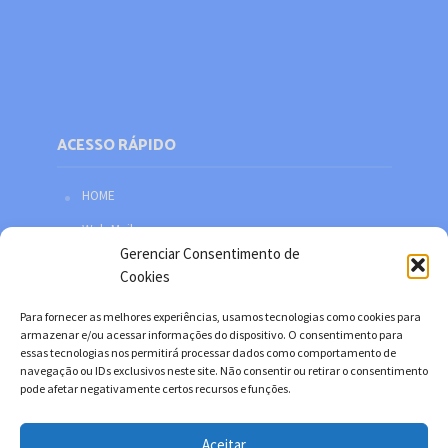
ACESSO RÁPIDO
HOME
Web Mail
Gerenciar Consentimento de
Política de privacidade
Cookies
Redes sociais
Para fornecer as melhores experiências, usamos tecnologias como cookies para
Facebook
armazenar e/ou acessar informações do dispositivo. O consentimento para
essas tecnologias nos permitirá processar dados como comportamento de
Twitter
navegação ou IDs exclusivos neste site. Não consentir ou retirar o consentimento
pode afetar negativamente certos recursos e funções.
YouTube
Instagram
Aceitar