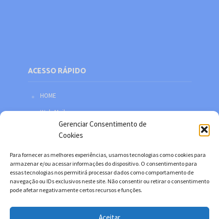
ACESSO RÁPIDO
HOME
Web Mail
Gerenciar Consentimento de
Política de privacidade
Cookies
Redes sociais
Para fornecer as melhores experiências, usamos tecnologias como cookies para
Facebook
armazenar e/ou acessar informações do dispositivo. O consentimento para
essas tecnologias nos permitirá processar dados como comportamento de
Twitter
navegação ou IDs exclusivos neste site. Não consentir ou retirar o consentimento
pode afetar negativamente certos recursos e funções.
YouTube
Instagram
Aceitar