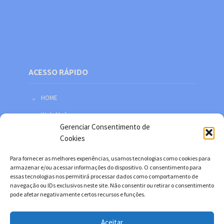
ACESSO RÁPIDO
HOME
Web Mail
Gerenciar Consentimento de
Política de privacidade
Cookies
Redes sociais
Para fornecer as melhores experiências, usamos tecnologias como cookies para
Facebook
armazenar e/ou acessar informações do dispositivo. O consentimento para
essas tecnologias nos permitirá processar dados como comportamento de
Twitter
navegação ou IDs exclusivos neste site. Não consentir ou retirar o consentimento
pode afetar negativamente certos recursos e funções.
YouTube
Instagram
Aceitar