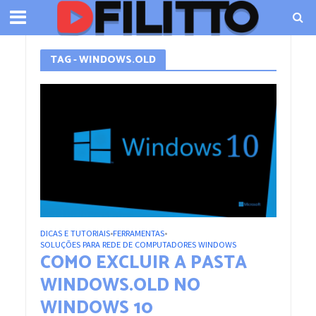
TAG - WINDOWS.OLD
DICAS E TUTORIAIS
FERRAMENTAS
•
•
SOLUÇÕES PARA REDE DE COMPUTADORES WINDOWS
COMO EXCLUIR A PASTA
WINDOWS.OLD NO
WINDOWS 10