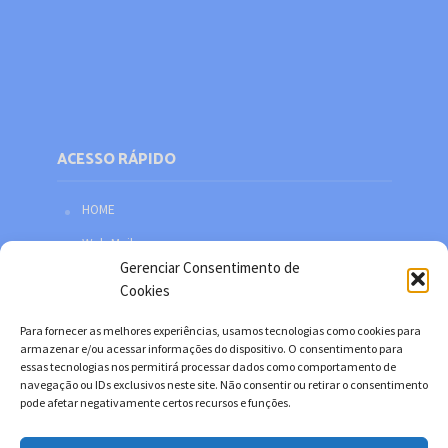
ACESSO RÁPIDO
HOME
Web Mail
Gerenciar Consentimento de
Política de privacidade
Cookies
Redes sociais
Para fornecer as melhores experiências, usamos tecnologias como cookies para
Facebook
armazenar e/ou acessar informações do dispositivo. O consentimento para
essas tecnologias nos permitirá processar dados como comportamento de
Twitter
navegação ou IDs exclusivos neste site. Não consentir ou retirar o consentimento
pode afetar negativamente certos recursos e funções.
YouTube
Instagram