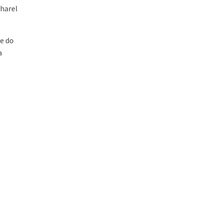
charel
e do
a