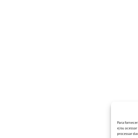
Para fornece
e/ou acessar 
processar da