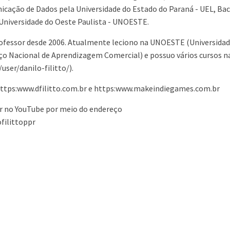
cação de Dados pela Universidade do Estado do Paraná - UEL, Ba
Universidade do Oeste Paulista - UNOESTE.
ofessor desde 2006. Atualmente leciono na UNOESTE (Universidad
iço Nacional de Aprendizagem Comercial) e possuo vários cursos n
er/danilo-filitto/).
 https:www.dfilitto.com.br e https:www.makeindiegames.com.br
 no YouTube por meio do endereço
filittoppr