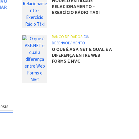
MODELO ENTIDADE
TIVO
RELACIONAMENTO –
NAR
EXERCÍCIO RÁDIO TÁXI
BANCO DE DADOS
•
C#
•
DESENVOLVIMENTO
O QUE É ASP.NET E QUAL É A
DIFERENÇA ENTRE WEB
FORMS E MVC
POSTS
m