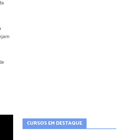
da
a
sejam
de
CURSOS EM DESTAQUE