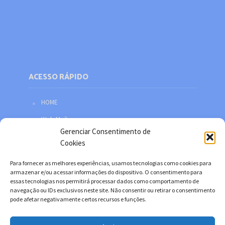
ACESSO RÁPIDO
HOME
Web Mail
Gerenciar Consentimento de
Política de privacidade
Cookies
Redes sociais
Para fornecer as melhores experiências, usamos tecnologias como cookies para
Facebook
armazenar e/ou acessar informações do dispositivo. O consentimento para
essas tecnologias nos permitirá processar dados como comportamento de
Twitter
navegação ou IDs exclusivos neste site. Não consentir ou retirar o consentimento
pode afetar negativamente certos recursos e funções.
YouTube
Instagram