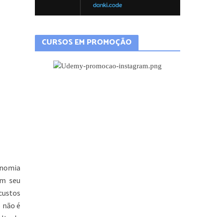
CURSOS EM PROMOÇÃO
onomia
em seu
custos
o não é