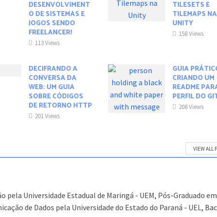
DESENVOLVIMENT
TILESETS E
O DE SISTEMAS E
TILEMAPS N
JOGOS SENDO
UNITY
FREELANCER!
158 Views
113 Views
DECIFRANDO A
GUIA PRÁTIC
CONVERSA DA
CRIANDO UM
WEB: UM GUIA
README PAR
SOBRE CÓDIGOS
PERFIL DO G
DE RETORNO HTTP
208 Views
201 Views
VIEW ALL 
o pela Universidade Estadual de Maringá - UEM, Pós-Graduado e
cação de Dados pela Universidade do Estado do Paraná - UEL, Ba