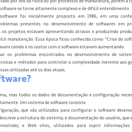
lado por leis da física ou por processos de manufatura, porém a f
 software se torne altamente complexo e de difícil entendimento.
software foi inicialmente proposto em 1986, em uma confe
problemas presentes no desenvolvimento de softwares em pr
s os projetos estavam apresentando atrasos e produzindo produ
ifícil manutenção. Essa época ficou conhecida como “Crise do sof
tavam caindo e os custos com o software estavam aumentando.
onar os problemas encontrados no desenvolvimento de siste
écnicas e métodos para controlar a complexidade inerente aos g
sas utilizadas até os dias atuais.
ftware?
ama, mas todos os dados de documentação e configuração neces
etamente. Um sistema de software consiste
iguração, que são utilizados para configurar o software desenvo
screve a estrutura do sistema; a documentação do usuário, que e
nvolvido; e Web sites, utilizados para suprir informações