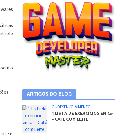
twares
cíficas
ntrole
roduto
ições
ARTIGOS DO BLOG
C#
•
DESENVOLVIMENTO
1 LISTA DE EXERCÍCIOS EM C#
– CAFÉ COM LEITE
ente e