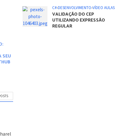
C#
•
DESENVOLVIMENTO
•
VÍDEO AULAS
A
VALIDAÇÃO DO CEP
UTILIZANDO EXPRESSÃO
REGULAR
O:
A SEU
ITHUB
POSTS
m
charel