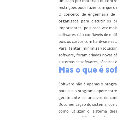
limitado por materiais ou contro
restrições pode fazer com que o
O conceito de engenharia de 
organizada para discutir os 
importantes, pois cada vez mai
softwares não confiáveis de e d
pois os custos com hardware es
Para tentar minimizar/soluci
software, foram criadas novas t
sistemas de softwares, técnicas es
Mas o que é so
Software não é apenas o progr
para que o programa opere corr
geralmente de: arquivos de conf
Documentação do sistema, que de
como utilizar o sistema dese