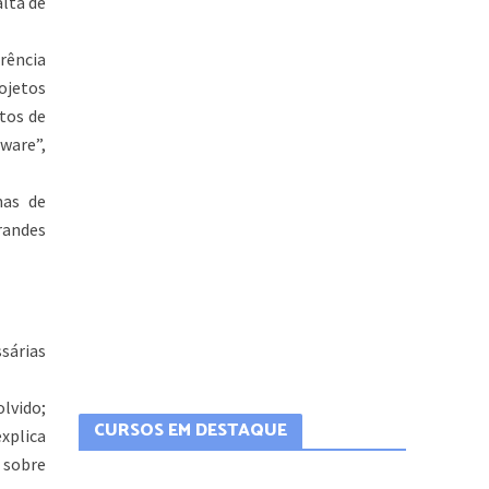
alta de
rência
ojetos
tos de
tware”,
mas de
randes
sárias
lvido;
CURSOS EM DESTAQUE
xplica
 sobre