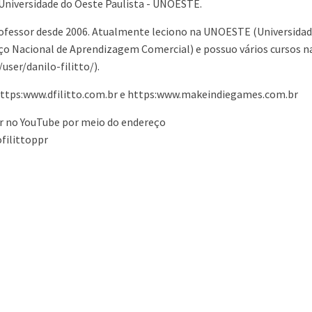
Universidade do Oeste Paulista - UNOESTE.
ofessor desde 2006. Atualmente leciono na UNOESTE (Universidad
iço Nacional de Aprendizagem Comercial) e possuo vários cursos n
er/danilo-filitto/).
 https:www.dfilitto.com.br e https:www.makeindiegames.com.br
 no YouTube por meio do endereço
filittoppr