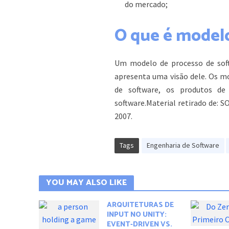
do mercado;
O que é modelo
Um modelo de processo de soft
apresenta uma visão dele. Os mo
de software, os produtos de
software.Material retirado de: S
2007.
Tags
Engenharia de Software
YOU MAY ALSO LIKE
ARQUITETURAS DE
INPUT NO UNITY:
EVENT-DRIVEN VS.