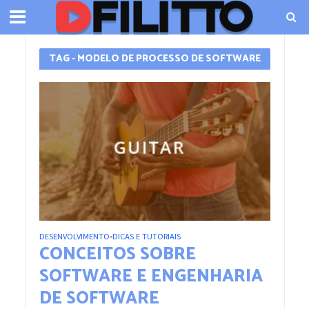
TAG - MODELO DE PROCESSO DE SOFTWARE
DESENVOLVIMENTO
DICAS E TUTORIAIS
•
CONCEITOS SOBRE
SOFTWARE E ENGENHARIA
DE SOFTWARE