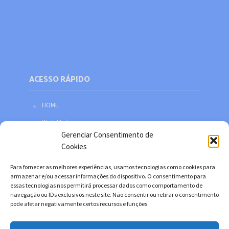
ACESSO RÁPIDO
HOME
Web Mail
Gerenciar Consentimento de
Política de privacidade
Cookies
Redes sociais
Para fornecer as melhores experiências, usamos tecnologias como cookies para
Facebook
armazenar e/ou acessar informações do dispositivo. O consentimento para
essas tecnologias nos permitirá processar dados como comportamento de
Twitter
navegação ou IDs exclusivos neste site. Não consentir ou retirar o consentimento
pode afetar negativamente certos recursos e funções.
YouTube
Instagram