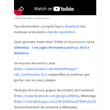
Lista contendo todos os vídeos do curso
Para desenvolver o projeto faça o
download
dos
materiais acessando o
link
do
repositório
.
Quer aprender muito mais? Então se inscreva no curso
GDevelop – Crie jogos de maneira prática, fácil e
dinâmica
.
Se inscreva em nosso canal
(
https://www.youtube.com/danilofilittoppr?
sub_confirmation=1
) e compartilhe as matérias que
gostar com os seus colegas.
Participe dos nossos grupos de estudos do Facebook
(
https://www.facebook.com/groups/dfilitto
), WhatsApp
(
https://chat.whatsapp.com/LMXJkdHOwLyF9X0FyKcjTl
)
desenvolvimento de sistemas e WhatsApp