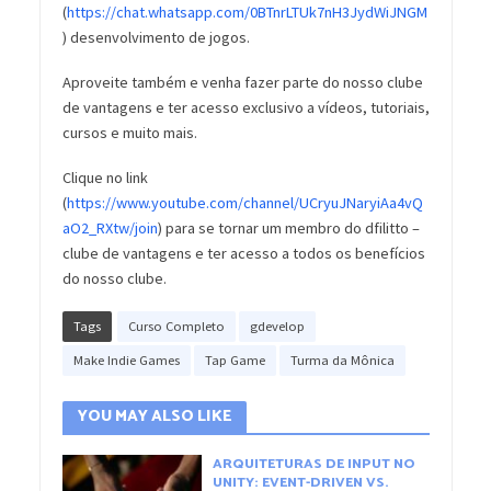
(
https://chat.whatsapp.com/0BTnrLTUk7nH3JydWiJNGM
) desenvolvimento de jogos.
Aproveite também e venha fazer parte do nosso clube
de vantagens e ter acesso exclusivo a vídeos, tutoriais,
cursos e muito mais.
Clique no link
(
https://www.youtube.com/channel/UCryuJNaryiAa4vQ
aO2_RXtw/join
) para se tornar um membro do dfilitto –
clube de vantagens e ter acesso a todos os benefícios
do nosso clube.
Tags
Curso Completo
gdevelop
Make Indie Games
Tap Game
Turma da Mônica
YOU MAY ALSO LIKE
ARQUITETURAS DE INPUT NO
UNITY: EVENT-DRIVEN VS.