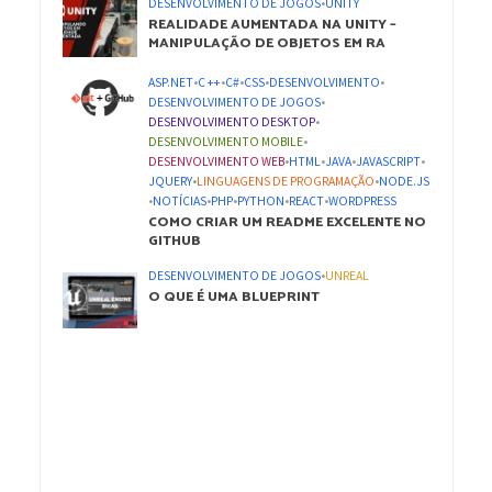
DESENVOLVIMENTO DE JOGOS
•
UNITY
REALIDADE AUMENTADA NA UNITY –
MANIPULAÇÃO DE OBJETOS EM RA
ASP.NET
•
C ++
•
C#
•
CSS
•
DESENVOLVIMENTO
•
DESENVOLVIMENTO DE JOGOS
•
DESENVOLVIMENTO DESKTOP
•
DESENVOLVIMENTO MOBILE
•
DESENVOLVIMENTO WEB
•
HTML
•
JAVA
•
JAVASCRIPT
•
JQUERY
•
LINGUAGENS DE PROGRAMAÇÃO
•
NODE.JS
•
NOTÍCIAS
•
PHP
•
PYTHON
•
REACT
•
WORDPRESS
COMO CRIAR UM README EXCELENTE NO
GITHUB
DESENVOLVIMENTO DE JOGOS
•
UNREAL
O QUE É UMA BLUEPRINT