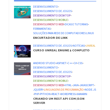
DESENVOLVIMENTO
•
DESENVOLVIMENTO DE JOGOS
•
DESENVOLVIMENTO DESKTOP
•
DESENVOLVIMENTO MOBILE
•
DESENVOLVIMENTO WEB
•
DICAS E TUTORIAIS
•
FERRAMENTAS
•
SOLUÇÕES PARA REDE DE COMPUTADORES LINUX
ENCURTADOR DE LINK
DESENVOLVIMENTO DE JOGOS
•
NOTÍCIAS
•
UNREAL
CURSO UNREAL ENGINE 5 COMPLETO
ANDROID STUDIO
•
ASP.NET
•
C ++
•
C#
•
CSS
•
DESENVOLVIMENTO
•
DESENVOLVIMENTO DE JOGOS
•
DESENVOLVIMENTO DESKTOP
•
DESENVOLVIMENTO MOBILE
•
DESENVOLVIMENTO WEB
•
HTML
•
JAVA
•
JAVASCRIPT
•
JQUERY
•
LINGUAGENS DE PROGRAMAÇÃO
•
NODE.JS
•
PHP
•
PYTHON
•
REACT
•
WORDPRESS
•
XAMARIN
CRIANDO UM REST API COM JSON
SERVER