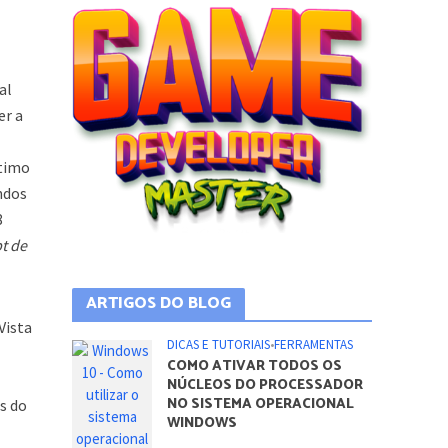
al
er a
ltimo
ndos
8
t de
ARTIGOS DO BLOG
Vista
DICAS E TUTORIAIS
•
FERRAMENTAS
COMO ATIVAR TODOS OS
NÚCLEOS DO PROCESSADOR
NO SISTEMA OPERACIONAL
s do
WINDOWS