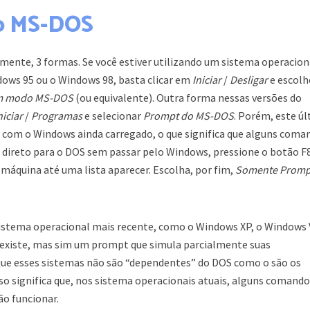
o MS-DOS
amente, 3 formas. Se você estiver utilizando um sistema operacion
dows 95 ou o Windows 98, basta clicar em
Iniciar
/
Desligar
e escolh
 em modo MS-DOS
(ou equivalente). Outra forma nessas versões do
niciar
/
Programas
e selecionar
Prompt do MS-DOS
. Porém, este ú
com o Windows ainda carregado, o que significa que alguns coma
r direto para o DOS sem passar pelo Windows, pressione o botão F
a máquina até uma lista aparecer. Escolha, por fim,
Somente Promp
 sistema operacional mais recente, como o Windows XP, o Windows 
 existe, mas sim um prompt que simula parcialmente suas
rque esses sistemas não são “dependentes” do DOS como o são os
so significa que, nos sistema operacionais atuais, alguns comando
o funcionar.