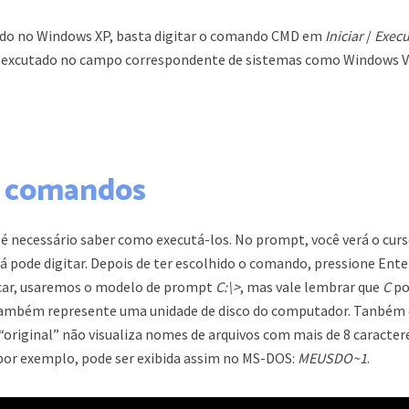
do no Windows XP, basta digitar o comando CMD em
Iniciar
/
Execu
excutado no campo correspondente de sistemas como Windows Vi
s comandos
é necessário saber como executá-los. No prompt, você verá o cur
 já pode digitar. Depois de ter escolhido o comando, pressione Ent
ficar, usaremos o modelo de prompt
C:\>
, mas vale lembrar que
C
po
e também represente uma unidade de disco do computador. Tanbém
original” não visualiza nomes de arquivos com mais de 8 caracter
 por exemplo, pode ser exibida assim no MS-DOS:
MEUSDO~1
.