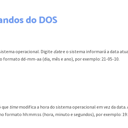
mandos do DOS
sistema operacional. Digite
date
e o sistema informará a data atua
no formato dd-mm-aa (dia, mês e ano), por exemplo: 21-05-10.
só que
time
modifica a hora do sistema operacional em vez da data. 
 no formato hh:mm:ss (hora, minuto e segundos), por exemplo: 19: