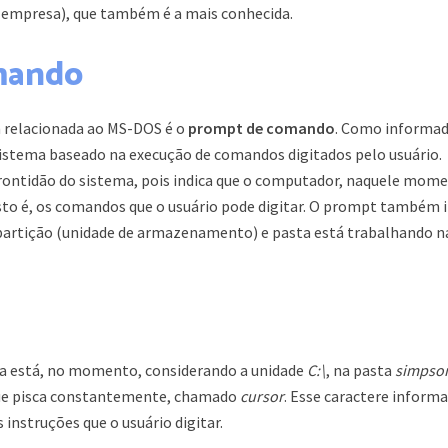
 empresa), que também é a mais conhecida.
mando
relacionada ao MS-DOS é o
prompt de comando
. Como informa
sistema baseado na execução de comandos digitados pelo usuário.
prontidão do sistema, pois indica que o computador, naquele mom
isto é, os comandos que o usuário pode digitar. O prompt também 
e partição (unidade de armazenamento) e pasta está trabalhando n
ema está, no momento, considerando a unidade
C:\
, na pasta
simpso
 que pisca constantemente, chamado
cursor
. Esse caractere inform
 instruções que o usuário digitar.