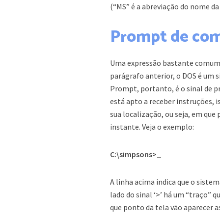
(“MS” é a abreviação do nome da
Prompt de co
Uma expressão bastante comum 
parágrafo anterior, o DOS é um 
Prompt, portanto, é o sinal de 
está apto a receber instruções, 
sua localização, ou seja, em qu
instante. Veja o exemplo:
C:\simpsons>_
A linha acima indica que o sist
lado do sinal ‘>’ há um “traço”
que ponto da tela vão aparecer as