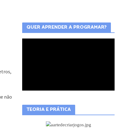
QUER APRENDER A PROGRAMAR?
etros,
ue não
TEORIA E PRÁTICA