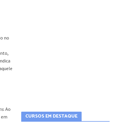
do no
ento,
indica
aquele
ns
. Ao
CURSOS EM DESTAQUE
a em