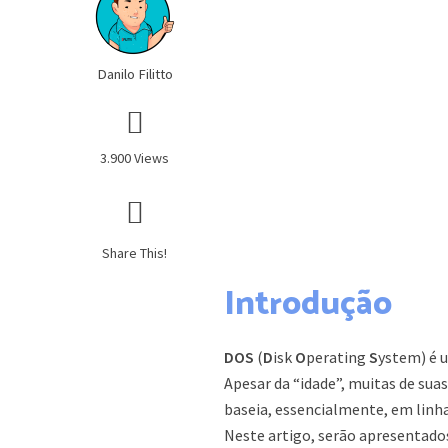
Danilo Filitto
3.900 Views
Share This!
Introdução
DOS
(
D
isk
O
perating
S
ystem) é 
Apesar da “idade”, muitas de suas
baseia, essencialmente, em linha
Neste artigo, serão apresentado