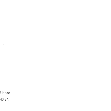
l e
A hora
40:34.