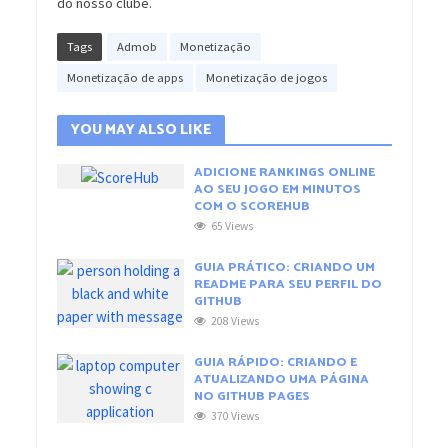
do nosso clube.
Tags
Admob
Monetização
Monetização de apps
Monetização de jogos
YOU MAY ALSO LIKE
ADICIONE RANKINGS ONLINE
AO SEU JOGO EM MINUTOS
COM O SCOREHUB
65 Views
GUIA PRÁTICO: CRIANDO UM
README PARA SEU PERFIL DO
GITHUB
208 Views
GUIA RÁPIDO: CRIANDO E
ATUALIZANDO UMA PÁGINA
NO GITHUB PAGES
370 Views