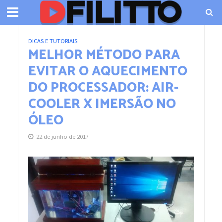
DICAS E TUTORIAIS
MELHOR MÉTODO PARA
EVITAR O AQUECIMENTO
DO PROCESSADOR: AIR-
COOLER X IMERSÃO NO
ÓLEO
22 de junho de 2017