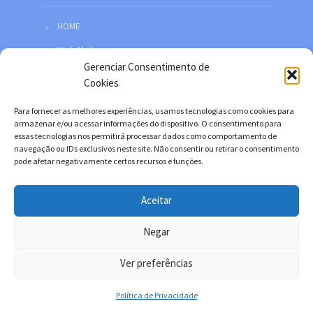
HOME
Web Mail
Gerenciar Consentimento de
Política de privacidade
Cookies
Redes sociais
Para fornecer as melhores experiências, usamos tecnologias como cookies para
Facebook
armazenar e/ou acessar informações do dispositivo. O consentimento para
essas tecnologias nos permitirá processar dados como comportamento de
Twitter
navegação ou IDs exclusivos neste site. Não consentir ou retirar o consentimento
pode afetar negativamente certos recursos e funções.
YouTube
Instagram
Aceitar
Negar
Copyright © 2026. Desenvolvido por Danilo Filitto.
Ver preferências
Política de Privacidade