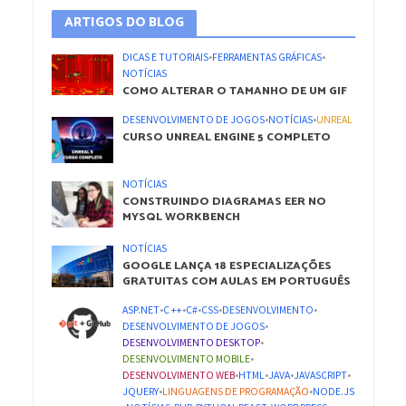
ARTIGOS DO BLOG
DICAS E TUTORIAIS
•
FERRAMENTAS GRÁFICAS
•
NOTÍCIAS
COMO ALTERAR O TAMANHO DE UM GIF
DESENVOLVIMENTO DE JOGOS
•
NOTÍCIAS
•
UNREAL
CURSO UNREAL ENGINE 5 COMPLETO
NOTÍCIAS
CONSTRUINDO DIAGRAMAS EER NO
MYSQL WORKBENCH
NOTÍCIAS
GOOGLE LANÇA 18 ESPECIALIZAÇÕES
GRATUITAS COM AULAS EM PORTUGUÊS
ASP.NET
•
C ++
•
C#
•
CSS
•
DESENVOLVIMENTO
•
DESENVOLVIMENTO DE JOGOS
•
DESENVOLVIMENTO DESKTOP
•
DESENVOLVIMENTO MOBILE
•
DESENVOLVIMENTO WEB
•
HTML
•
JAVA
•
JAVASCRIPT
•
JQUERY
•
LINGUAGENS DE PROGRAMAÇÃO
•
NODE.JS