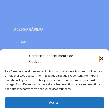
ACESSO RÁPIDO
HOME
Web Mail
Gerenciar Consentimento de
Política de privacidade
Cookies
Redes sociais
Para fornecer as melhores experiências, usamos tecnologias como cookies para
Facebook
armazenar e/ou acessar informações do dispositivo. O consentimento para
essas tecnologias nos permitirá processar dados como comportamento de
Twitter
navegação ou IDs exclusivos neste site. Não consentir ou retirar o consentimento
pode afetar negativamente certos recursos e funções.
YouTube
Instagram
Aceitar