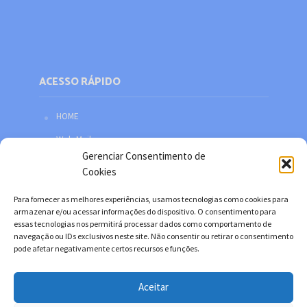
ACESSO RÁPIDO
HOME
Web Mail
Gerenciar Consentimento de
Política de privacidade
Cookies
Redes sociais
Para fornecer as melhores experiências, usamos tecnologias como cookies para
Facebook
armazenar e/ou acessar informações do dispositivo. O consentimento para
essas tecnologias nos permitirá processar dados como comportamento de
Twitter
navegação ou IDs exclusivos neste site. Não consentir ou retirar o consentimento
pode afetar negativamente certos recursos e funções.
YouTube
Instagram
Aceitar