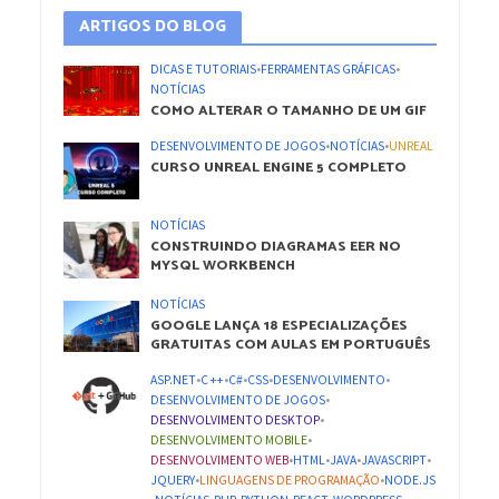
ARTIGOS DO BLOG
DICAS E TUTORIAIS
•
FERRAMENTAS GRÁFICAS
•
NOTÍCIAS
COMO ALTERAR O TAMANHO DE UM GIF
DESENVOLVIMENTO DE JOGOS
•
NOTÍCIAS
•
UNREAL
CURSO UNREAL ENGINE 5 COMPLETO
NOTÍCIAS
CONSTRUINDO DIAGRAMAS EER NO
MYSQL WORKBENCH
NOTÍCIAS
GOOGLE LANÇA 18 ESPECIALIZAÇÕES
GRATUITAS COM AULAS EM PORTUGUÊS
ASP.NET
•
C ++
•
C#
•
CSS
•
DESENVOLVIMENTO
•
DESENVOLVIMENTO DE JOGOS
•
DESENVOLVIMENTO DESKTOP
•
DESENVOLVIMENTO MOBILE
•
DESENVOLVIMENTO WEB
•
HTML
•
JAVA
•
JAVASCRIPT
•
JQUERY
•
LINGUAGENS DE PROGRAMAÇÃO
•
NODE.JS